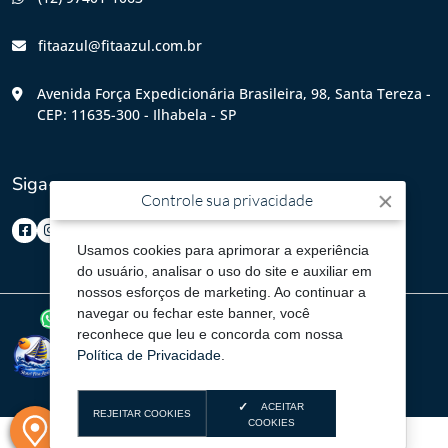
fitaazul@fitaazul.com.br
Avenida Força Expedicionária Brasileira, 98, Santa Tereza -
CEP: 11635-300 - Ilhabela - SP
Siga-nos
Controle sua privacidade
Usamos cookies para aprimorar a experiência
do usuário, analisar o uso do site e auxiliar em
nossos esforços de marketing. Ao continuar a
navegar ou fechar este banner, você
© 2026
HOTEL FITA AZUL
- Todos os direitos reservados
reconhece que leu e concorda com nossa
Política de Privacidade
.
ACEITAR
REJEITAR COOKIES
COOKIES